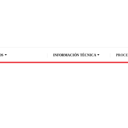
OS
INFORMACIÓN TÉCNICA
PROCE
MARCA
AWX
PERFORMANCE
NERVION
PLUS
PINTURAS
Fichas
UNIVERSAL
Técnicas
PINTURAS ZAAK
AWX
SHERWIN
ULTRA 7000