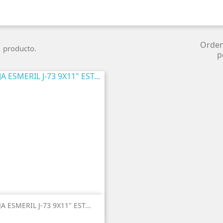
Fichas
Técnicas
AWX
Orde
 producto.
p
SHERBASE
Sherbase
NG

Vista rápida
JA ESMERIL J-73 9X11" EST...