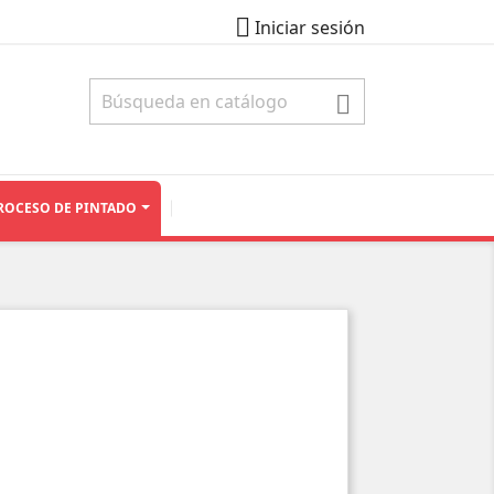

Iniciar sesión

ROCESO DE PINTADO
CE