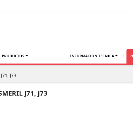
PRODUCTOS
INFORMACIÓN TÉCNICA
P
MARCA
AWX
J71, J73
PERFORMAN
NERVION
PLUS
SMERIL J71, J73
PINTURAS
Fichas
UNIVERSAL
Técnicas
PINTURAS
AWX
ZAAK
ULTRA
SHERWIN
7000