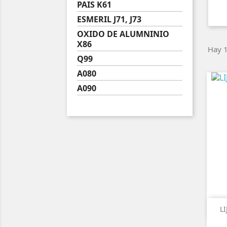
PAIS K61
ESMERIL J71, J73
OXIDO DE ALUMNINIO
X86
Hay 1
Q99
A080
A090
LI