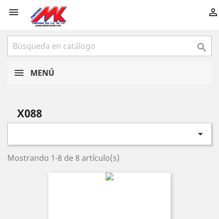



MENÚ
X088

Mostrando 1-8 de 8 artículo(s)